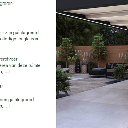
egreren
uur zijn geïntegreerd
olledige lengte van
terafvoer
eren van deze ruimte
a, …)
ng
den geïntegreerd
a, …)