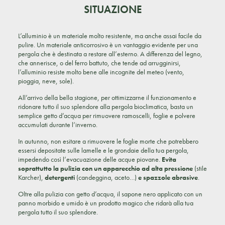
SITUAZIONE
L’alluminio è un materiale molto resistente, ma anche assai facile da
pulire. Un materiale anticorrosivo è un vantaggio evidente per una
pergola che è destinata a restare all’esterno. A differenza del legno,
che annerisce, o del ferro battuto, che tende ad arrugginirsi,
l’alluminio resiste molto bene alle incognite del meteo (vento,
pioggia, neve, sole).
All’arrivo della bella stagione, per ottimizzarne il funzionamento e
ridonare tutto il suo splendore alla pergola bioclimatica, basta un
semplice getto d’acqua per rimuovere ramoscelli, foglie e polvere
accumulati durante l’inverno.
In autunno, non esitare a rimuovere le foglie morte che potrebbero
essersi depositate sulle lamelle e le grondaie della tua pergola,
impedendo così l’evacuazione delle acque piovane.
Evita
soprattutto la pulizia con un apparecchio ad alta pressione
(stile
Karcher),
detergenti
(candeggina, aceto…)
e spazzole abrasive
.
Oltre alla pulizia con getto d’acqua, il sapone nero applicato con un
panno morbido e umido è un prodotto magico che ridarà alla tua
pergola tutto il suo splendore.